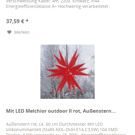
Verschweißung Kabel: 4m, 220V, schwarz, IP44
Energieeffizienzklasse A+ Hochwertig verarbeiteter,
nahtstabiler und...
37,59 € *
Merken
Mit LED Melchior outdoor II rot, Außenstern...
Außenstern rot, ca. 60 cm Durchmesser Mit LED
silikonummantelt (StaRt-NDL-DUH-E14-C3,5W) 104 SMD
Dioden, 3,5W entspricht ca. 25-30W - Energieeffizienzklasse