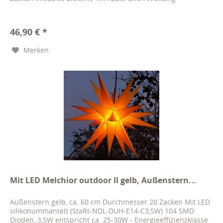
46,90 € *
Merken
Mit LED Melchior outdoor II gelb, Außenstern...
Außenstern gelb, ca. 60 cm Durchmesser 20 Zacken Mit LED
silikonummantelt (StaRt-NDL-DUH-E14-C3,5W) 104 SMD
Dioden, 3,5W entspricht ca. 25-30W - Energieeffizienzklasse