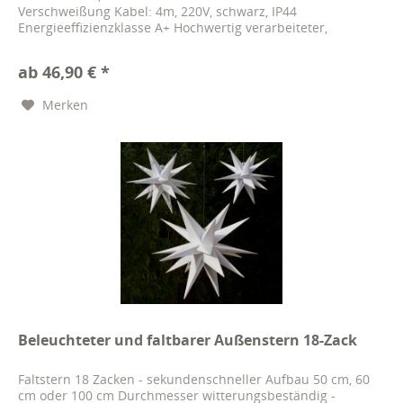
Verschweißung Kabel: 4m, 220V, schwarz, IP44
Energieeffizienzklasse A+ Hochwertig verarbeiteter,
nahtstabiler und wetterfester...
ab 46,90 € *
Merken
Beleuchteter und faltbarer Außenstern 18-Zack
Faltstern 18 Zacken - sekundenschneller Aufbau 50 cm, 60
cm oder 100 cm Durchmesser witterungsbeständig -