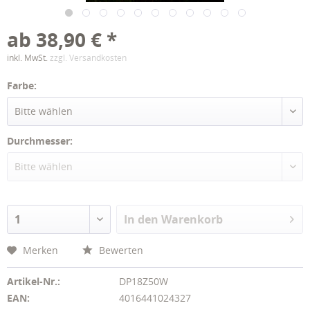
ab 38,90 € *
inkl. MwSt.
zzgl. Versandkosten
Farbe:
Durchmesser:
In den
Warenkorb
Merken
Bewerten
Artikel-Nr.:
DP18Z50W
EAN:
4016441024327