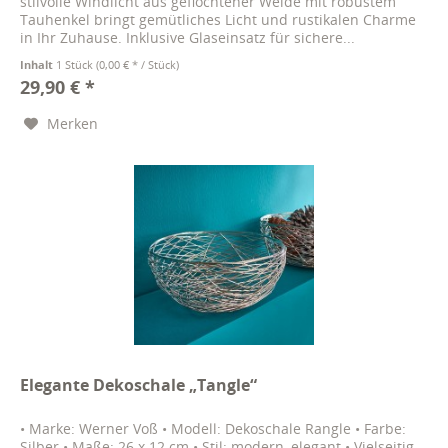
stilvolle Windlicht aus geflochtener Weide mit robustem
Tauhenkel bringt gemütliches Licht und rustikalen Charme
in Ihr Zuhause. Inklusive Glaseinsatz für sichere...
Inhalt
1 Stück
(0,00 € * / Stück)
29,90 € *
Merken
Elegante Dekoschale „Tangle“
• Marke: Werner Voß • Modell: Dekoschale Rangle • Farbe:
Silber • Maße: 26 x 12 cm • Stil: modern, elegant • Vielseitig