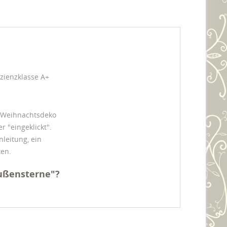
zienzklasse A+
e Weihnachtsdeko
 "eingeklickt".
leitung, ein
ten.
Außensterne"?