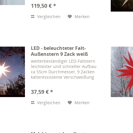
Deckenaufhängung Exklusiver
119,50 € *
LED-Kranz an dem 7
Christbaumkugeln angebracht
Vergleichen
Merken
werden. Jede davon ist ein...
LED - beleuchteter Falt-
Außenstern 9 Zack weiß
wetterbeständiger LED-Faltstern
leichtester und schneller Aufbau
ca 55cm Durchmesser, 9 Zacken
kälteressistente Verschweißung
Kabel: 4m, 220V, schwarz, IP44
Energieeffizienzklasse A+
37,59 € *
Hochwertig verarbeiteter,
nahtstabiler und...
Vergleichen
Merken