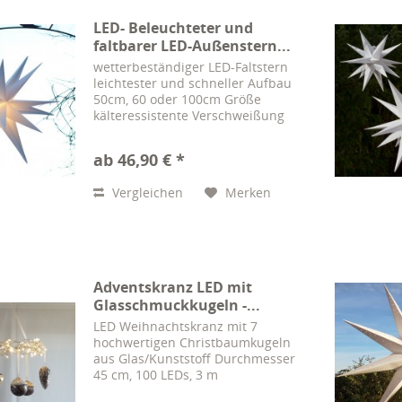
LED- Beleuchteter und
faltbarer LED-Außenstern...
wetterbeständiger LED-Faltstern
leichtester und schneller Aufbau
50cm, 60 oder 100cm Größe
kälteressistente Verschweißung
Kabel: 4m, 220V, schwarz, IP44
Energieeffizienzklasse A+
ab 46,90 € *
Hochwertig verarbeiteter,
nahtstabiler und wetterfester...
Vergleichen
Merken
Adventskranz LED mit
Glasschmuckkugeln -...
LED Weihnachtskranz mit 7
hochwertigen Christbaumkugeln
aus Glas/Kunststoff Durchmesser
45 cm, 100 LEDs, 3 m
transparentes Kabel,