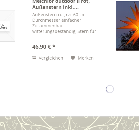
Melchior outdoor II rot,
Außenstern inkl....
Außenstern rot, ca. 60 cm
Durchmesser einfacher
Zusammenbau
witterungsbeständig, Stern für
außen 20 Zacken inklusive
Elektrik, 4m Kabel und Anleitung
46,90 € *
Vergleichen
Merken