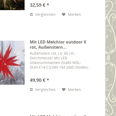
Hochwertig verarbeiteter,
32,59 € *
nahtstabiler und wetterfester
Außenstern mit 9 Spitzen,...
Vergleichen
Merken
Mit LED Melchior outdoor II
rot, Außenstern...
Außenstern rot, ca. 60 cm
Durchmesser Mit LED
silikonummantelt (StaRt-NDL-
DUH-E14-C3,5W) 104 SMD Dioden,
3,5W entspricht ca. 25-30W -
Energieeffizienzklasse A+
49,90 € *
Wetterfest, Stern für außen, 20
Zacken inklusive Elektrik, 4m
Vergleichen
Merken
Kabel und...