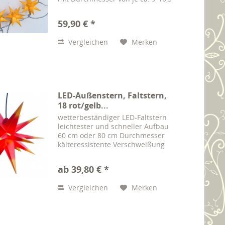
cm. Der Abstand von Stern zu
Stern beträgt 50 cm. Der Abstand
59,90 € *
vom Trafo zum ersten Stern
beträgt ca. 3,0 m. Die...
Vergleichen
Merken
LED-Außenstern, Faltstern,
18 rot/gelb...
wetterbeständiger LED-Faltstern
leichtester und schneller Aufbau
60 cm oder 80 cm Durchmesser
kälteressistente Verschweißung
LED-Einheit mit 12 LED Dioden
Adapter 230 V, Anschl.-Kabel 3m
ab 39,80 € *
Energieeffizienzklasse A+
Hochwertig...
Vergleichen
Merken