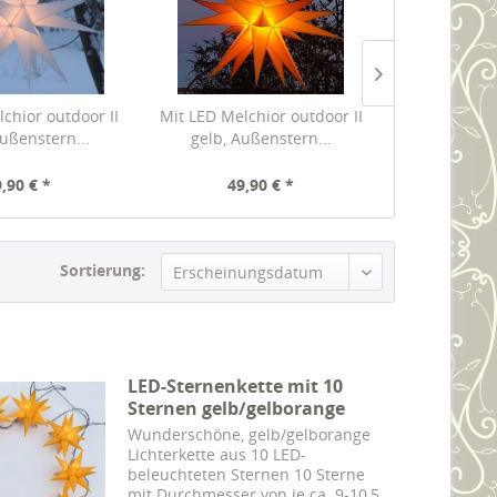
chior outdoor II
Mit LED Melchior outdoor II
Die kleinen H
ußenstern...
gelb, Außenstern...
,90 € *
49,90 € *
33,
Sortierung:
LED-Sternenkette mit 10
Sternen gelb/gelborange
Wunderschöne, gelb/gelborange
Lichterkette aus 10 LED-
beleuchteten Sternen 10 Sterne
mit Durchmesser von je ca. 9-10,5