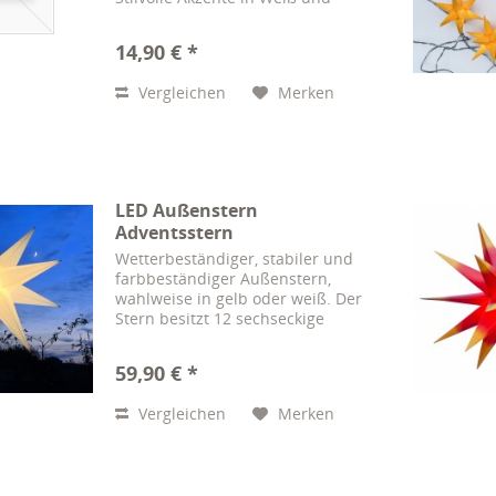
Silber, Höhe: 30 cm. Perfekt für
ein festliches Ambiente!
14,90 € *
Vergleichen
Merken
LED Außenstern
Adventsstern
Weihnachtsstern...
Wetterbeständiger, stabiler und
farbbeständiger Außenstern,
wahlweise in gelb oder weiß. Der
Stern besitzt 12 sechseckige
Zacken die auf einen runden
Korpus geklickt werden.
59,90 € *
Auswechselbares LED-
Leuchtmittel ist im Lieferumfang
Vergleichen
Merken
dabei....